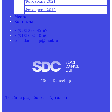
Фотоархив 2021
Фотоархив 2019
Место
Контакты
8 (928) 853-45-67
8 (918) 002-50-60
sochidancecup@mail.ru
#SochiDanceCup
Дизайн и разработка — Артилект